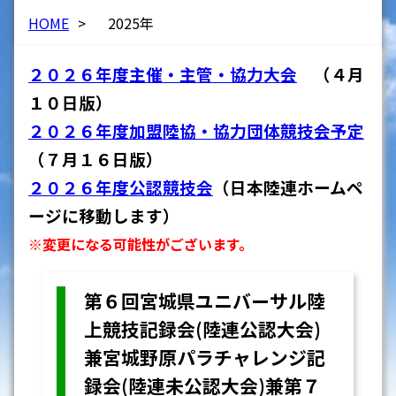
HOME
>
2025年
２０２６年度主催・主管・協力大会
（４月
１０日版）
２０２６年度加盟陸協・協力団体競技会予定
（７月１６日版）
２０２６年度公認競技会
（日本陸連ホームペ
ージに移動します）
※変更になる可能性がございます。
第６回宮城県ユニバーサル陸
上競技記録会(陸連公認大会)
兼宮城野原パラチャレンジ記
録会(陸連未公認大会)兼第７