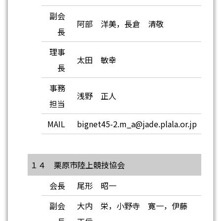
副会
阿部 洋美，長倉 清敬
長
理事
太田 敏幸
長
事務
浅野 正人
担当
MAIL
bignet45-2.m_a@jade.plala.or.jp
１４ 栗原市陸上競技協会
会長
尾形 昭一
副会
大内 栄，小野寺 寛一，伊藤