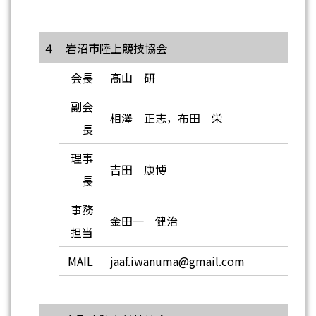
４ 岩沼市陸上競技協会
会長
髙山 研
副会
相澤 正志，布田 栄
長
理事
吉田 康博
長
事務
金田一 健治
担当
MAIL
jaaf.iwanuma@gmail.com