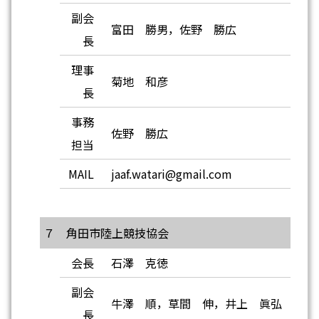
副会
富田 勝男，佐野 勝広
長
理事
菊地 和彦
長
事務
佐野 勝広
担当
MAIL
jaaf.watari@gmail.com
７ 角田市陸上競技協会
会長
石澤 克徳
副会
牛澤 順，草間 伸，井上 眞弘
長