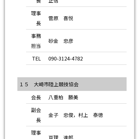
長
正信
理事
菅原 喜悦
長
事務
砂金 忠彦
担当
TEL
090-3124-4782
１５ 大崎市陸上競技協会
会長
八重柏 勝美
副会
金子 忠俊，村上 泰徳
長
理事
亘理 達郎