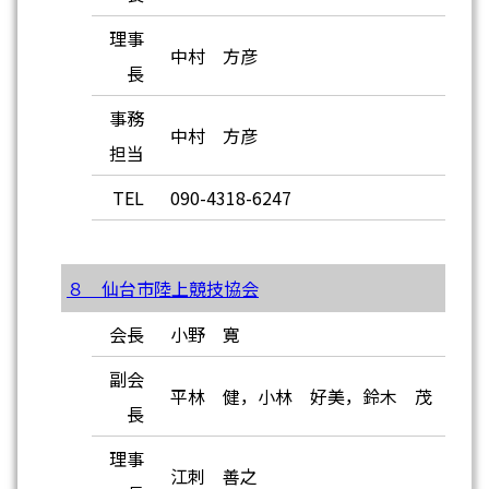
理事
中村 方彦
長
事務
中村 方彦
担当
TEL
090-4318-6247
８ 仙台市陸上競技協会
会長
小野 寛
副会
平林 健，小林 好美，鈴木 茂
長
理事
江刺 善之