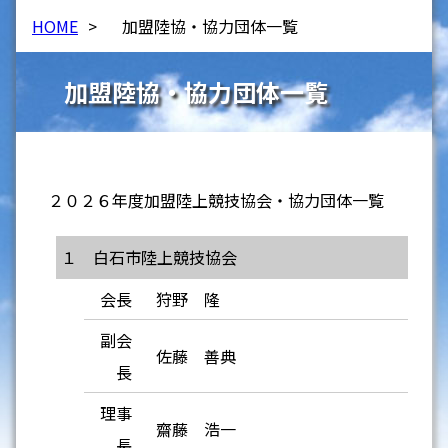
HOME
>
加盟陸協・協力団体一覧
加盟陸協・協力団体一覧
２０２６年度加盟陸上競技協会・協力団体一覧
１ 白石市陸上競技協会
会長
狩野 隆
副会
佐藤 善典
長
理事
齋藤 浩一
長