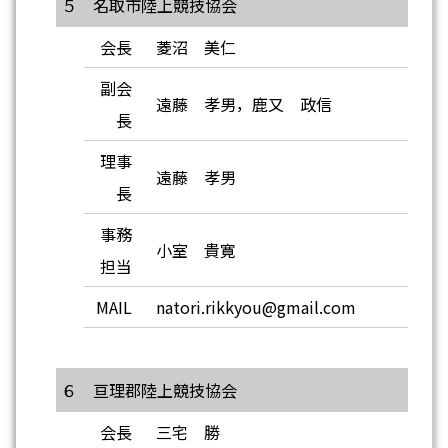
５ 名取市陸上競技協会
会長
菱沼 美仁
副会
遠藤 孝男，鹿又 政信
長
理事
遠藤 孝男
長
事務
小室 貴寛
担当
MAIL
natori.rikkyou@gmail.com
６ 亘理郡陸上競技協会
会長
三宅 勝