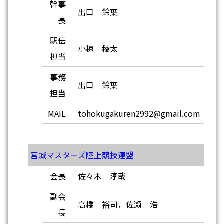
幹事
出口 鈴葉
長
駅伝
小椋 稜太
担当
事務
出口 鈴葉
担当
MAIL
tohokugakuren2992@gmail.com
宮城マスターズ陸上競技連盟
会長
佐々木 淳哉
副会
高橋 裕司，佐瀬 浩
長