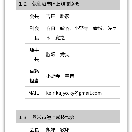
１２ 気仙沼市陸上競技協会
会長
吉田 勝彦
副会
春日 敏春，小野寺 幸博，佐々
長
木 寛之
理事
脇坂 秀実
長
事務
小野寺 幸博
担当
MAIL
ke.rikujyo.ky@gmail.com
１３ 登米市陸上競技協会
会長
飯塚 敏郎