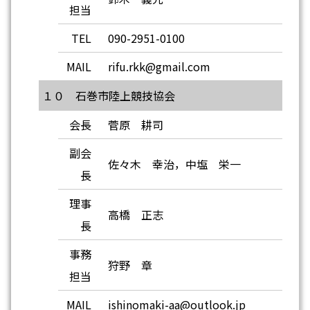
担当
TEL
090-2951-0100
MAIL
rifu.rkk@gmail.com
１０ 石巻市陸上競技協会
会長
菅原 耕司
副会
佐々木 幸治，中塩 栄一
長
理事
高橋 正志
長
事務
狩野 章
担当
MAIL
ishinomaki-aa@outlook.jp