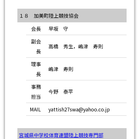
１８ 加美町陸上競技協会
会長
早坂 守
副会
高橋 秀生，嶋津 寿則
長
理事
嶋津 寿則
長
事務
今野 泰平
担当
MAIL
yattish27swa@yahoo.co.jp
宮城県中学校体育連盟陸上競技専門部