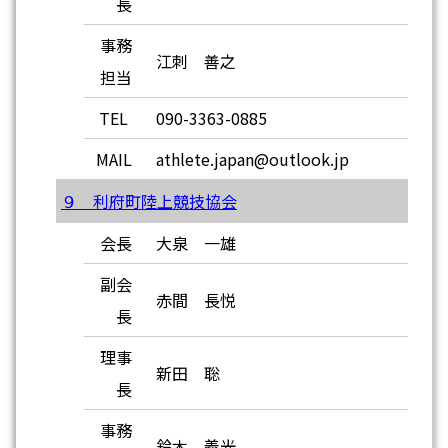
長
事務
江刺 善之
担当
TEL
090-3363-0885
MAIL
athlete.japan@outlook.jp
９ 利府町陸上競技協会
会長
大泉 一雄
副会
赤間 長悦
長
理事
新田 聡
長
事務
鈴木 義光