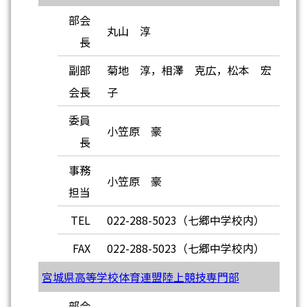
部会
丸山 淳
長
副部
菊地 淳，相澤 克広，松本 宏
会長
子
委員
小笠原 豪
長
事務
小笠原 豪
担当
TEL
022-288-5023（七郷中学校内）
FAX
022-288-5023（七郷中学校内）
宮城県高等学校体育連盟陸上競技専門部
部会