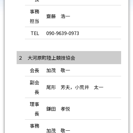
事務
齋藤 浩一
担当
TEL
090-9639-0973
２ 大河原町陸上競技協会
会長
加茂 敬一
副会
尾形 芳夫，小荒井 太一
長
理事
鎌田 孝悦
長
事務
加茂 敬一