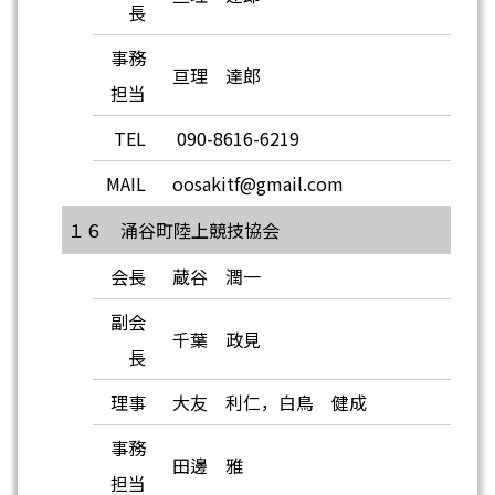
長
事務
亘理 達郎
担当
TEL
090-8616-6219
MAIL
oosakitf@gmail.com
１６ 涌谷町陸上競技協会
会長
蔵谷 潤一
副会
千葉 政見
長
理事
大友 利仁，白鳥 健成
事務
田邊 雅
担当