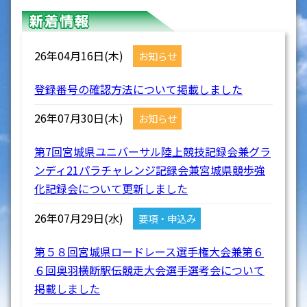
26年04月16日(木)
お知らせ
登録番号の確認方法について掲載しました
26年07月30日(木)
お知らせ
第7回宮城県ユニバーサル陸上競技記録会兼グラ
ンディ21パラチャレンジ記録会兼宮城県競歩強
化記録会について更新しました
26年07月29日(水)
要項・申込み
第５８回宮城県ロードレース選手権大会兼第６
６回奥羽横断駅伝競走大会選手選考会について
掲載しました