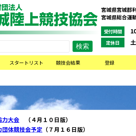
宮城県宮城郡利
宮城県総合運
10
受付時間
土
定休日
スタートリスト
競技会結果
登録
協力大会
（４月１０日版）
力団体競技会予定
（７月１６日版）