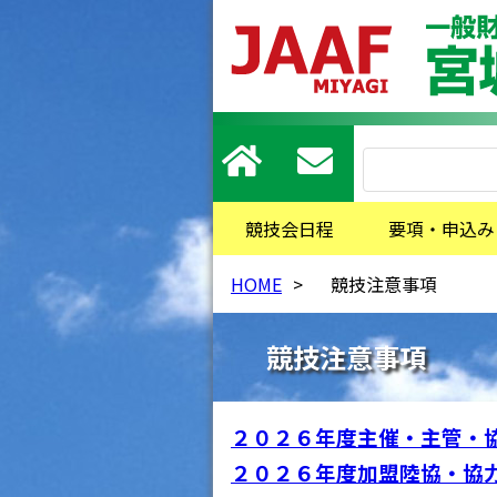
競技会日程
要項・申込み
HOME
>
競技注意事項
競技注意事項
２０２６年度主催・主管・
２０２６年度加盟陸協・協