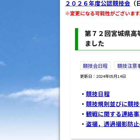
２０２６年度公認競技会
（
※変更になる可能性がございます
第７２回宮城県高
ました
競技会日程
競技注意
更新日：2024年05月14日
・
競技日程
・
競技規則並びに競技
・
観戦に関する連絡事
・
盗撮，透過撮影防止