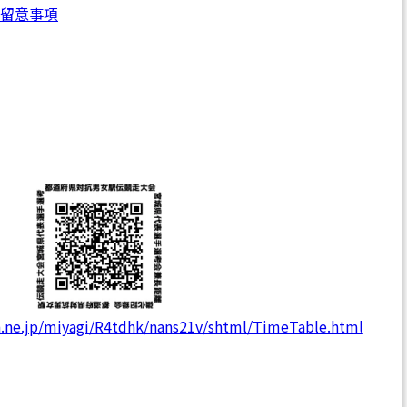
留意事項
ra.ne.jp/miyagi/R4tdhk/nans21v/shtml/TimeTable.html