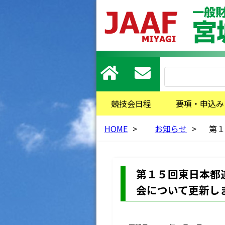
競技会日程
要項・申込み
HOME
>
お知らせ
>
第１
第１５回東日本都
会について更新し