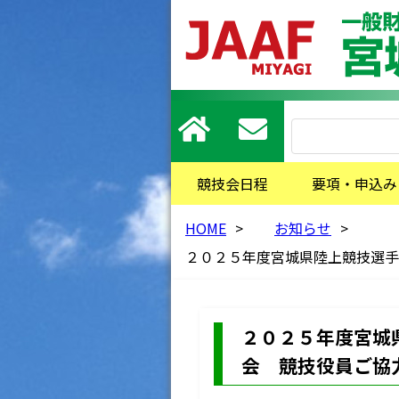
競技会日程
要項・申込み
HOME
>
お知らせ
>
２０２５年度宮城県陸上競技選手
２０２５年度宮城
会 競技役員ご協