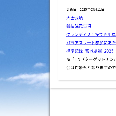
更新日：2025年03月11日
大会要項
競技注意事項
グランディ２１投てき用具
パラアスリート参加にあた
標準記録_宮城県選_2025
※「TN（ターゲットナン
会は対象外となりますので