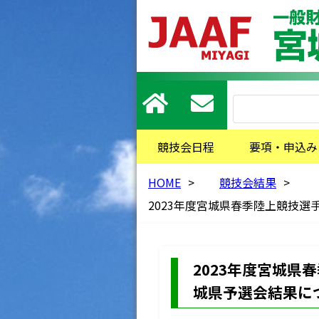
競技会日程
要項・申込み
HOME
>
競技会結果
>
2023年度宮城県春季陸上競技
2023年度宮城
城県予選会結果に