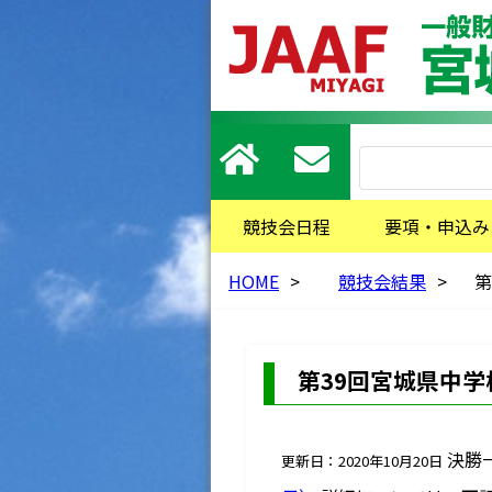
競技会日程
要項・申込み
HOME
>
競技会結果
>
第
第39回宮城県中
決勝
更新日：2020年10月20日