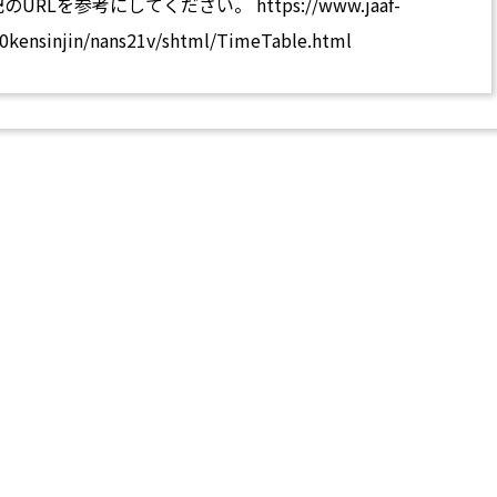
Lを参考にしてください。 https://www.jaaf-
kensinjin/nans21v/shtml/TimeTable.html