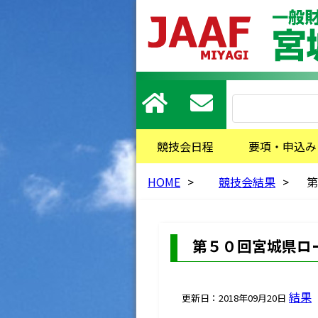
競技会日程
要項・申込み
HOME
>
競技会結果
>
第
第５０回宮城県ロ
結果
更新日：2018年09月20日