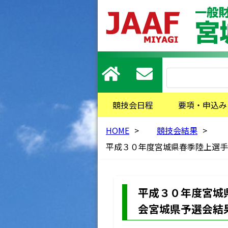
競技会日程
要項・申込み
HOME
>
競技会結果
>
平成３０年度宮城県春季陸上選手
平成３０年度宮城
会宮城県予選会結